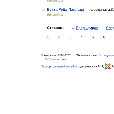
Википедия
Бухта Рейд Паллада
— Координаты:&
30
Википедия
Страницы
←
Предыдущая
Сле
1
2
3
4
5
6
© Академик, 2000-2026
Обратная связь:
Техподдерж
👣 Путешествия
Экспорт словарей на сайты
, сделанные на PHP,
Jo