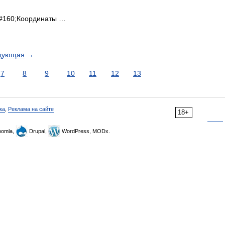
#160;Координаты …
дующая
→
7
8
9
10
11
12
13
ка
,
Реклама на сайте
18+
omla,
Drupal,
WordPress, MODx.