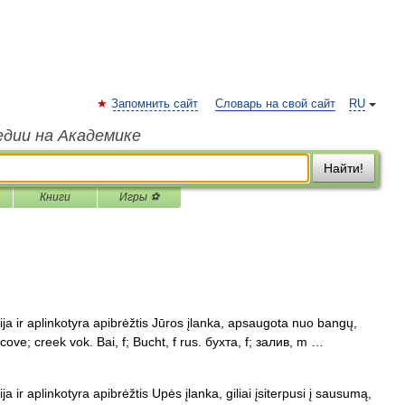
Запомнить сайт
Словарь на свой сайт
RU
едии на Академике
Найти!
Книги
Игры ⚽
ija ir aplinkotyra apibrėžtis Jūros įlanka, apsaugota nuo bangų,
cove; creek vok. Bai, f; Bucht, f rus. бухта, f; залив, m …
a ir aplinkotyra apibrėžtis Upės įlanka, giliai įsiterpusi į sausumą,