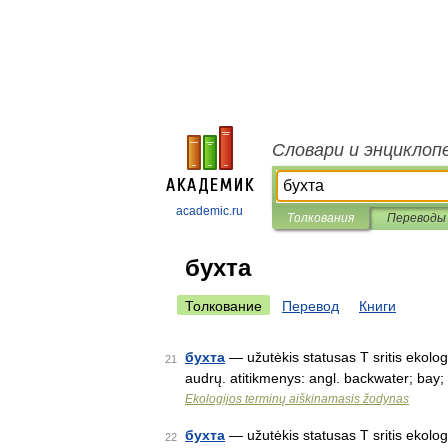
Словари и энциклоп
academic.ru
Толкования
Переводы
бухта
Толкование
Перевод
Книги
бухта
— užutėkis statusas T sritis ekolog
21
audrų. atitikmenys: angl. backwater; bay; 
Ekologijos terminų aiškinamasis žodynas
бухта
— užutėkis statusas T sritis ekologij
22