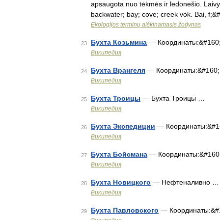
apsaugota nuo tėkmės ir ledonešio. Laivyb
backwater; bay; cove; creek vok. Bai, f;
Ekologijos terminų aiškinamasis žodynas
Бухта Козьмина
— Координаты:&#160
23
Википедия
Бухта Врангеля
— Координаты:&#160
24
Википедия
Бухта Троицы
— Бухта Троицы …
25
Википедия
Бухта Экспедиции
— Координаты:&#1
26
Википедия
Бухта Бойсмана
— Координаты:&#160
27
Википедия
Бухта Новицкого
— Нефтеналивно …
28
Википедия
Бухта Павловского
— Координаты:&#
29