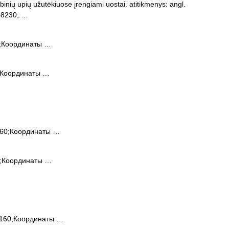
inių upių užutėkiuose įrengiami uostai. atitikmenys: angl.
&#8230; …
;Координаты …
;Координаты …
60;Координаты …
;Координаты …
160;Координаты …